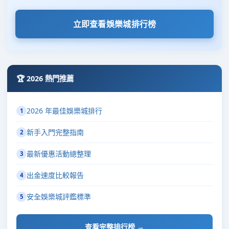
立即查看娛樂城排行榜
🏆 2026 熱門推薦
2026 年最佳娛樂城排行
1
新手入門完整指南
2
最新優惠活動總整理
3
出金速度比較報告
4
安全娛樂城評鑑標準
5
查看完整排行榜 →