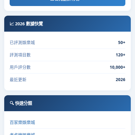
📈 2026 數據快覽
已評測娛樂城
50+
評測項目數
120+
用戶評分數
10,000+
最近更新
2026
🔍 快速分類
百家樂娛樂城
老虎機娛樂城