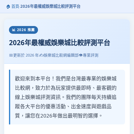
🏠 首頁
2026年最權威娛樂城比較評測平台
›
📊 2026 推薦
2026年最權威娛樂城比較評測平台
📅
✍️
👁️
更新於 2026 年
娛樂城比較網編輯部
專業評測
歡迎來到本平台！我們是台灣最專業的娛樂城
比較網，致力於為玩家提供最即時、最客觀的
線上娛樂城評測資訊。我們的團隊每天持續追
蹤各大平台的優惠活動、出金速度與遊戲品
質，讓您在2026年做出最明智的選擇。